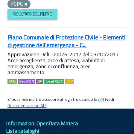
PCPC
RISULTATO DEL FILTRO
Piano Comunale di Protezione Civile - Elementi
di gestione dell'emergenza - C...
Approvazione DelC 00076-2017 del 03/10/2017.
Aree accoglienza, aree di attesa, viabilità di
emergenza, zone di confluenza, aree
ammassamento
KML
GeoJSON
ZIP
Excel XLSX
CSV
E' possibile inoltre accedere al registro usando le
API
(vedi
Documentazione API
).
Informazioni OpenData Matera
Lista cataloghi