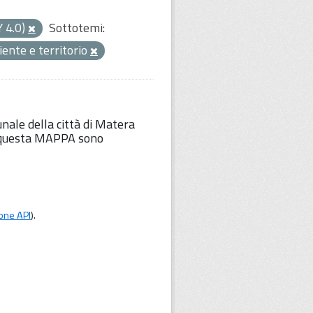
Y 4.0)
Sottotemi:
ente e territorio
unale della città di Matera
Su questa MAPPA sono
one API
).