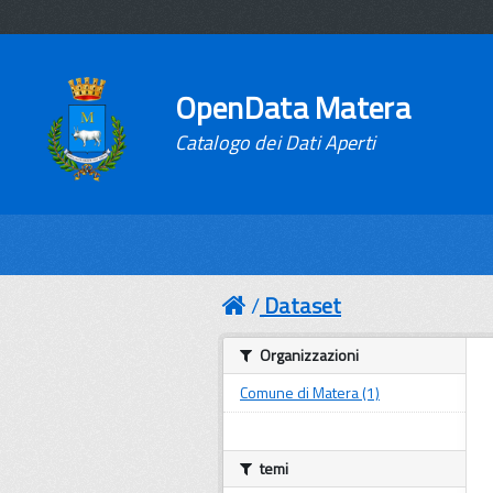
OpenData Matera
Catalogo dei Dati Aperti
Dataset
Organizzazioni
Comune di Matera (1)
temi