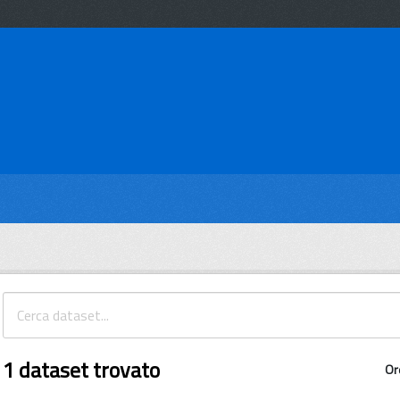
1 dataset trovato
Or