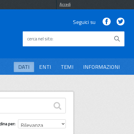
Accedi
Facebook
Twi
Seguici su
cerca nel sito
DATI
ENTI
TEMI
INFORMAZIONI
dina per