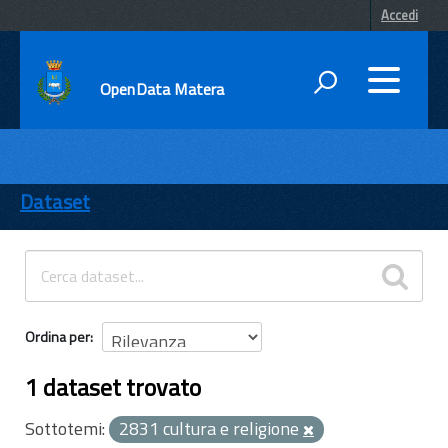
Accedi
OpenData Matera
DATI
ENTI
Dataset
TEMI
INFORMAZIONI
Ordina per
1 dataset trovato
Sottotemi:
2831 cultura e religione