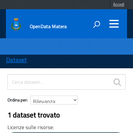
Accedi
OpenData Matera
DATI
ENTI
Dataset
TEMI
INFORMAZIONI
Ordina per
1 dataset trovato
Licenze sulle risorse: