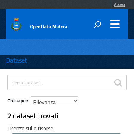
Accedi
OpenData Matera
DATI
ENTI
Dataset
TEMI
INFORMAZIONI
Ordina per
2 dataset trovati
Licenze sulle risorse: