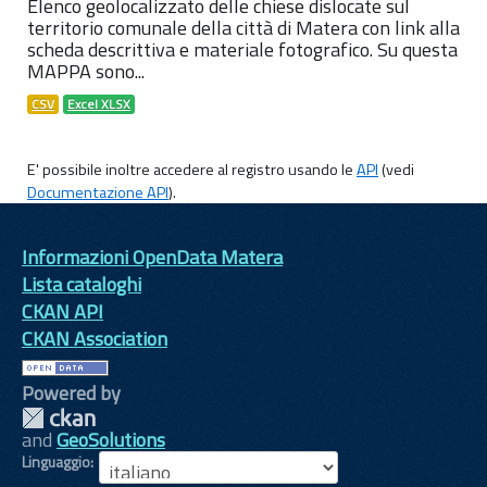
Elenco geolocalizzato delle chiese dislocate sul
territorio comunale della città di Matera con link alla
scheda descrittiva e materiale fotografico. Su questa
MAPPA sono...
CSV
Excel XLSX
E' possibile inoltre accedere al registro usando le
API
(vedi
Documentazione API
).
Informazioni OpenData Matera
Lista cataloghi
CKAN API
CKAN Association
Powered by
and
GeoSolutions
Linguaggio