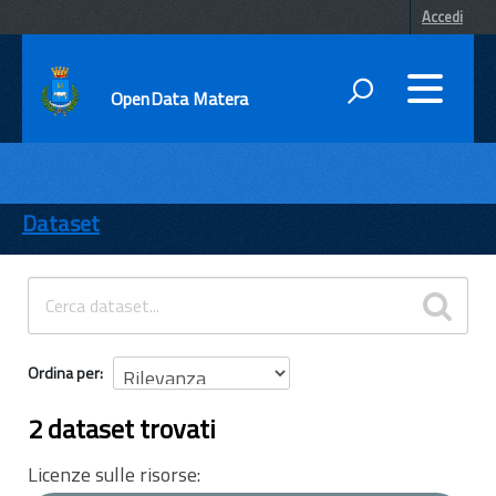
Accedi
OpenData Matera
DATI
ENTI
Dataset
TEMI
INFORMAZIONI
Ordina per
2 dataset trovati
Licenze sulle risorse: