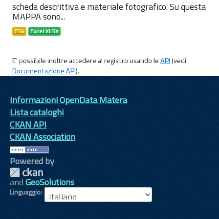
scheda descrittiva e materiale fotografico. Su questa
MAPPA sono...
CSV
Excel XLSX
E' possibile inoltre accedere al registro usando le
API
(vedi
Documentazione API
).
Informazioni OpenData Matera
Lista cataloghi
CKAN API
CKAN Association
Powered by
and
GeoSolutions
Linguaggio