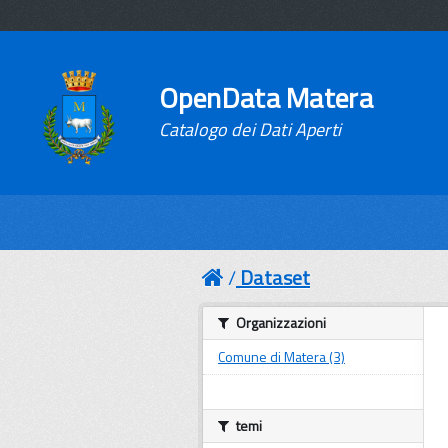
OpenData Matera
Catalogo dei Dati Aperti
Dataset
Organizzazioni
Comune di Matera (3)
temi