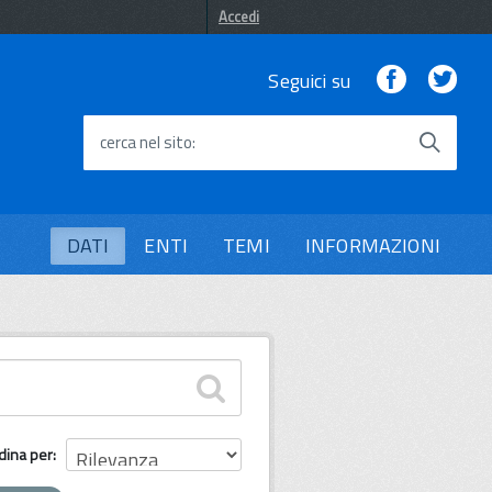
Accedi
Facebook
Twi
Seguici su
cerca nel sito
DATI
ENTI
TEMI
INFORMAZIONI
dina per