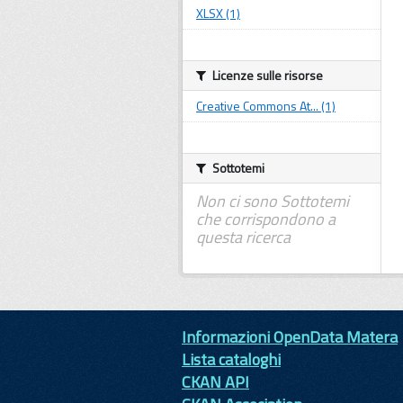
XLSX (1)
Licenze sulle risorse
Creative Commons At... (1)
Sottotemi
Non ci sono Sottotemi
che corrispondono a
questa ricerca
Informazioni OpenData Matera
Lista cataloghi
CKAN API