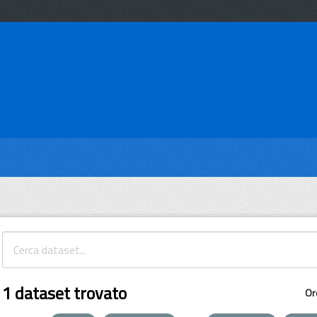
1 dataset trovato
Or