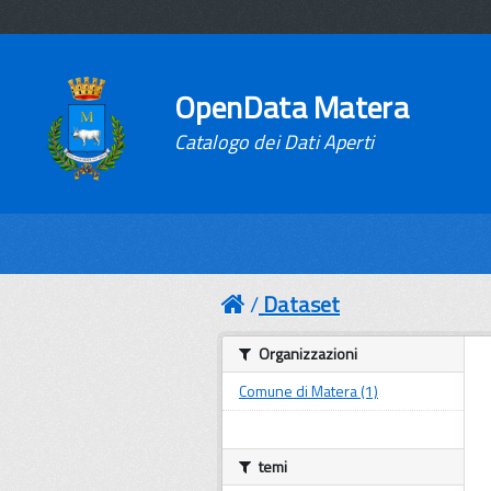
OpenData Matera
Catalogo dei Dati Aperti
Dataset
Organizzazioni
Comune di Matera (1)
temi