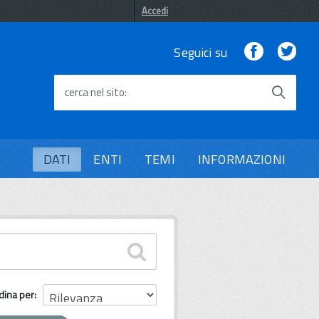
Accedi
Facebook
Twi
Seguici su
cerca nel sito
DATI
ENTI
TEMI
INFORMAZIONI
dina per