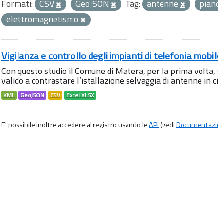
Formati:
CSV
GeoJSON
Tag:
antenne
pian
elettromagnetismo
Vigilanza e controllo degli impianti di telefonia mobi
Con questo studio il Comune di Matera, per la prima volta,
valido a contrastare l’istallazione selvaggia di antenne in citt
KML
GeoJSON
CSV
Excel XLSX
E' possibile inoltre accedere al registro usando le
API
(vedi
Documentazi