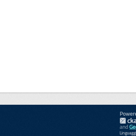
Power
and
Ge
Linguagg