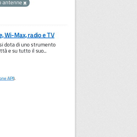
o antenne
le, Wi-Max, radio e TV
 si dota di uno strumento
à e su tutto il suo...
one API
).