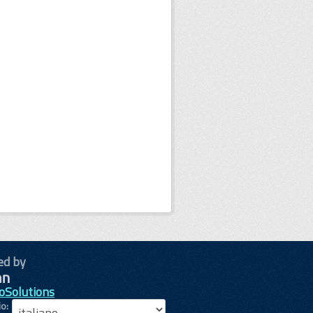
ed by
oSolutions
io