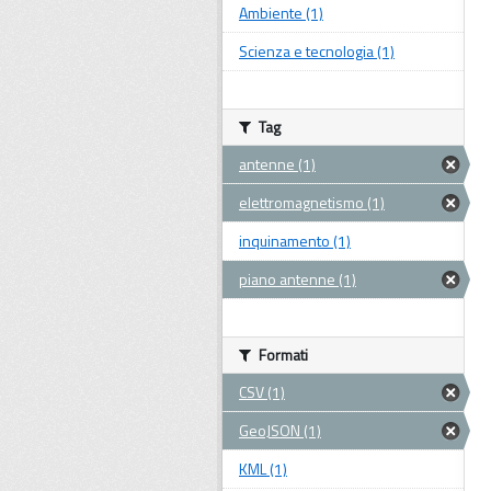
Ambiente (1)
Scienza e tecnologia (1)
Tag
antenne (1)
elettromagnetismo (1)
inquinamento (1)
piano antenne (1)
Formati
CSV (1)
GeoJSON (1)
KML (1)