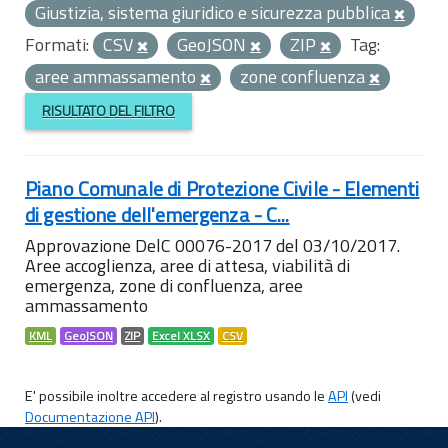
Giustizia, sistema giuridico e sicurezza pubblica
Formati:
CSV
GeoJSON
ZIP
Tag:
aree ammassamento
zone confluenza
RISULTATO DEL FILTRO
Piano Comunale di Protezione Civile - Elementi
di gestione dell'emergenza - C...
Approvazione DelC 00076-2017 del 03/10/2017.
Aree accoglienza, aree di attesa, viabilità di
emergenza, zone di confluenza, aree
ammassamento
KML
GeoJSON
ZIP
Excel XLSX
CSV
E' possibile inoltre accedere al registro usando le
API
(vedi
Documentazione API
).