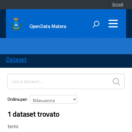
Accedi
OpenData Matera
DATI
ENTI
Dataset
TEMI
INFORMAZIONI
Ordina per
1 dataset trovato
temi: