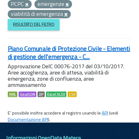
PCPC
emergenze
viabilità di emergenza
RISULTATO DEL FILTRO
Piano Comunale di Protezione Civile - Elementi
di gestione dell'emergenza - C...
Approvazione DelC 00076-2017 del 03/10/2017.
Aree accoglienza, aree di attesa, viabilità di
emergenza, zone di confluenza, aree
ammassamento
KML
GeoJSON
ZIP
Excel XLSX
CSV
E' possibile inoltre accedere al registro usando le
API
(vedi
Documentazione API
).
Informazioni OpenData Matera