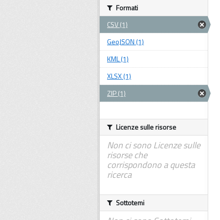
Formati
CSV (1)
GeoJSON (1)
KML (1)
XLSX (1)
ZIP (1)
Licenze sulle risorse
Non ci sono Licenze sulle
risorse che
corrispondono a questa
ricerca
Sottotemi