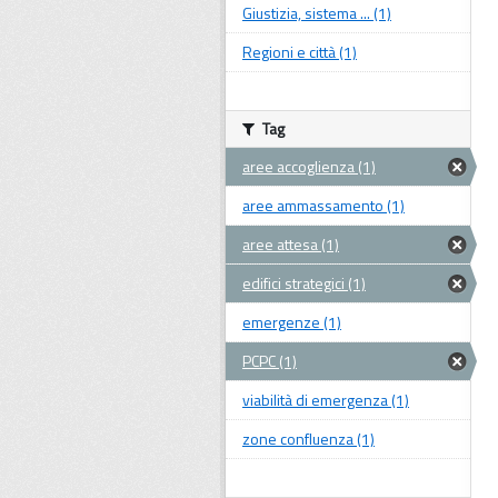
Giustizia, sistema ... (1)
Regioni e città (1)
Tag
aree accoglienza (1)
aree ammassamento (1)
aree attesa (1)
edifici strategici (1)
emergenze (1)
PCPC (1)
viabilità di emergenza (1)
zone confluenza (1)