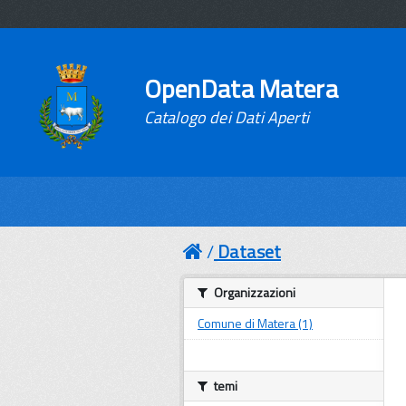
OpenData Matera
Catalogo dei Dati Aperti
Dataset
Organizzazioni
Comune di Matera (1)
temi