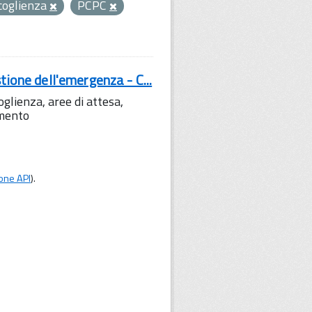
coglienza
PCPC
tione dell'emergenza - C...
lienza, aree di attesa,
amento
one API
).