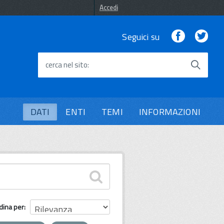
Accedi
Facebook
Twi
Seguici su
cerca nel sito
DATI
ENTI
TEMI
INFORMAZIONI
dina per