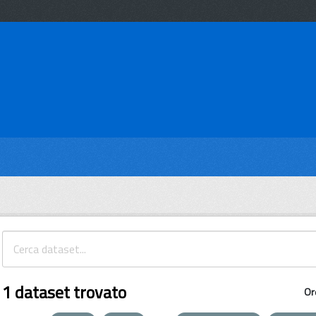
1 dataset trovato
Or