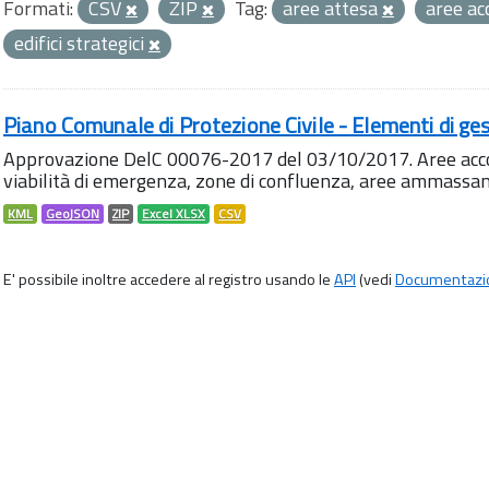
Formati:
CSV
ZIP
Tag:
aree attesa
aree ac
edifici strategici
Piano Comunale di Protezione Civile - Elementi di ges
Approvazione DelC 00076-2017 del 03/10/2017. Aree accog
viabilità di emergenza, zone di confluenza, aree ammass
KML
GeoJSON
ZIP
Excel XLSX
CSV
E' possibile inoltre accedere al registro usando le
API
(vedi
Documentazi