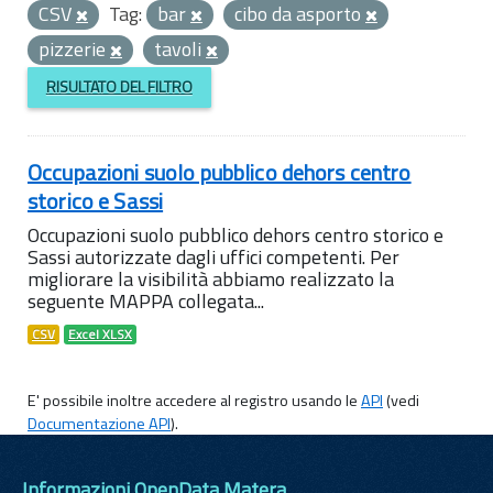
CSV
Tag:
bar
cibo da asporto
pizzerie
tavoli
RISULTATO DEL FILTRO
Occupazioni suolo pubblico dehors centro
storico e Sassi
Occupazioni suolo pubblico dehors centro storico e
Sassi autorizzate dagli uffici competenti. Per
migliorare la visibilità abbiamo realizzato la
seguente MAPPA collegata...
CSV
Excel XLSX
E' possibile inoltre accedere al registro usando le
API
(vedi
Documentazione API
).
Informazioni OpenData Matera