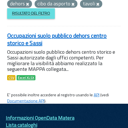
dehors
cibo da asporto
tavoli
RISULTATO DEL FILTRO
Occupazioni suolo pubblico dehors centro
storico e Sassi
Occupazioni suolo pubblico dehors centro storico e
Sassi autorizzate dagli uffici competenti. Per
migliorare la visibilità abbiamo realizzato la
seguente MAPPA collegata...
CSV
Excel XLSX
E' possibile inoltre accedere al registro usando le
API
(vedi
Documentazione API
).
Informazioni OpenData Matera
Lista cataloghi