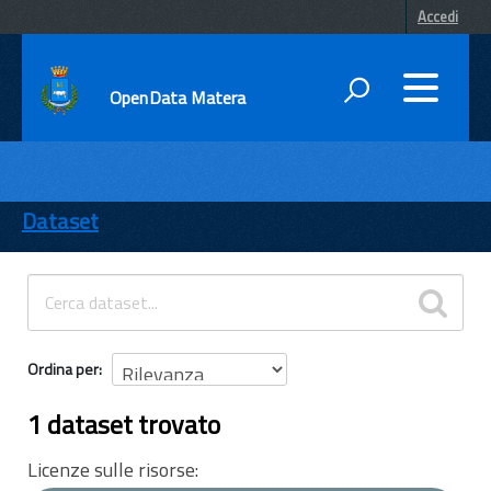
Accedi
OpenData Matera
DATI
ENTI
Dataset
TEMI
INFORMAZIONI
Ordina per
1 dataset trovato
Licenze sulle risorse: