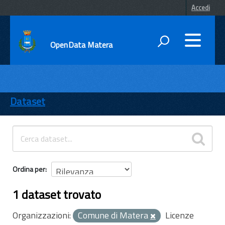
Accedi
OpenData Matera
DATI
ENTI
Dataset
TEMI
INFORMAZIONI
Ordina per
1 dataset trovato
Organizzazioni:
Comune di Matera
Licenze