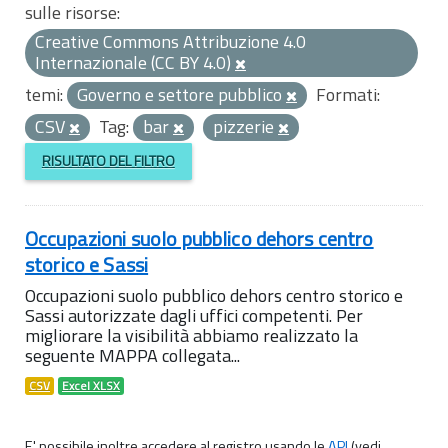
sulle risorse:
Creative Commons Attribuzione 4.0
Internazionale (CC BY 4.0)
temi:
Governo e settore pubblico
Formati:
CSV
Tag:
bar
pizzerie
RISULTATO DEL FILTRO
Occupazioni suolo pubblico dehors centro
storico e Sassi
Occupazioni suolo pubblico dehors centro storico e
Sassi autorizzate dagli uffici competenti. Per
migliorare la visibilità abbiamo realizzato la
seguente MAPPA collegata...
CSV
Excel XLSX
E' possibile inoltre accedere al registro usando le
API
(vedi