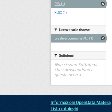
CSV (1)
XLSX (1)
Licenze sulle risorse
Creative Commons At... (1)
Sottotemi
Non ci sono Sottotemi
che corrispondono a
questa ricerca
Informazioni OpenData Matera
Lista cataloghi