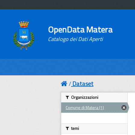
OpenData Matera
Catalogo dei Dati Aperti
Dataset
Organizzazioni
Comune di Matera (1)
temi