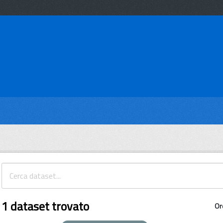
1 dataset trovato
Or