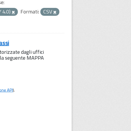
se:
Y 4.0)
Formati:
CSV
assi
orizzate dagli uffici
to la seguente MAPPA
one API
).