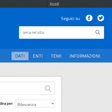
Accedi
Facebook
Twi
Seguici su
cerca nel sito
DATI
ENTI
TEMI
INFORMAZIONI
dina per