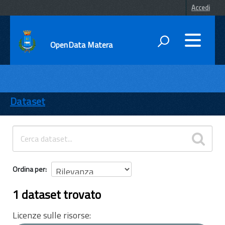
Accedi
OpenData Matera
DATI
ENTI
Dataset
TEMI
INFORMAZIONI
Ordina per
1 dataset trovato
Licenze sulle risorse: