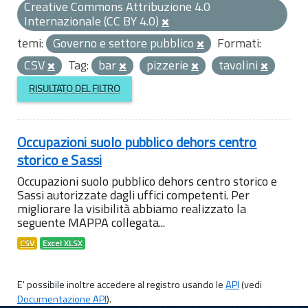
Creative Commons Attribuzione 4.0
Internazionale (CC BY 4.0)
temi:
Governo e settore pubblico
Formati:
CSV
Tag:
bar
pizzerie
tavolini
RISULTATO DEL FILTRO
Occupazioni suolo pubblico dehors centro
storico e Sassi
Occupazioni suolo pubblico dehors centro storico e
Sassi autorizzate dagli uffici competenti. Per
migliorare la visibilità abbiamo realizzato la
seguente MAPPA collegata...
CSV
Excel XLSX
E' possibile inoltre accedere al registro usando le
API
(vedi
Documentazione API
).