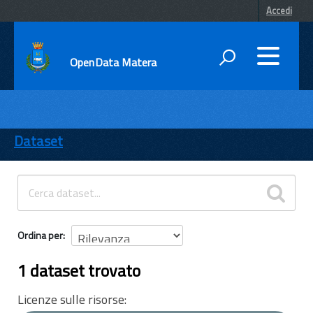
Accedi
OpenData Matera
DATI
ENTI
Dataset
TEMI
INFORMAZIONI
Ordina per
1 dataset trovato
Licenze sulle risorse: