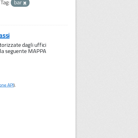
Tag:
bar
assi
orizzate dagli uffici
to la seguente MAPPA
one API
).