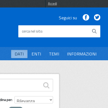
Accedi
Facebook
Twi
Seguici su
cerca nel sito
DATI
ENTI
TEMI
INFORMAZIONI
dina per