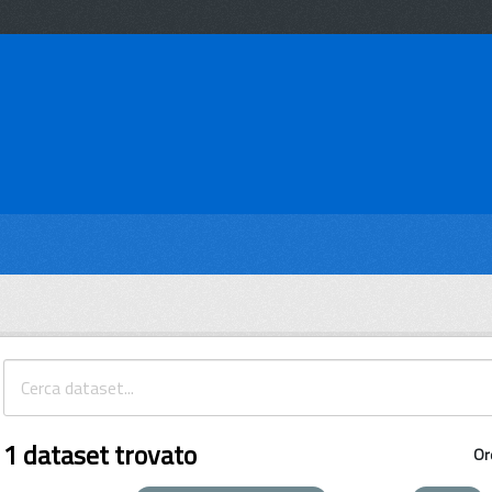
1 dataset trovato
Or