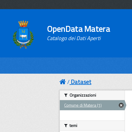
OpenData Matera
Catalogo dei Dati Aperti
Dataset
Organizzazioni
Comune di Matera (1)
temi