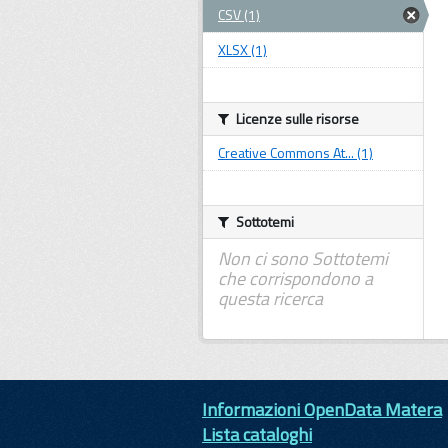
CSV (1)
XLSX (1)
Licenze sulle risorse
Creative Commons At... (1)
Sottotemi
Non ci sono Sottotemi
che corrispondono a
questa ricerca
Informazioni OpenData Matera
Lista cataloghi