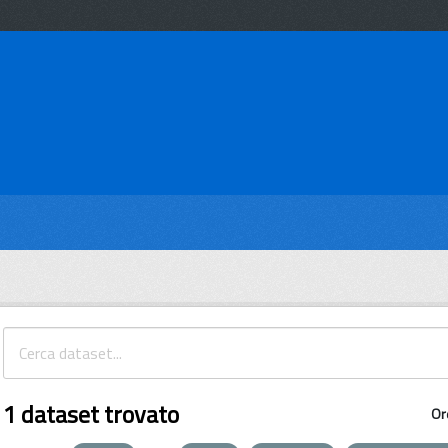
1 dataset trovato
Or