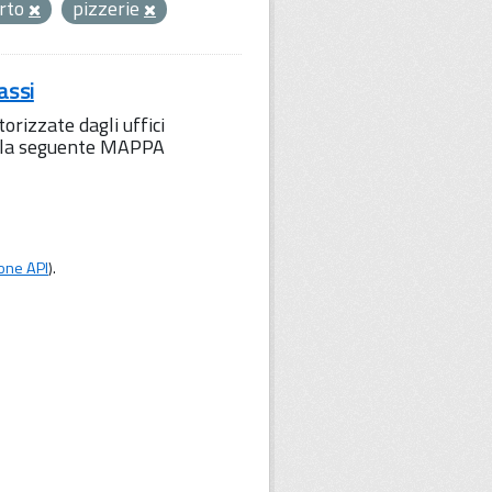
orto
pizzerie
assi
orizzate dagli uffici
to la seguente MAPPA
one API
).