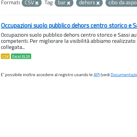
Formati:
CSV
Tag:
bar
dehors
cibo da asp
Occupazioni suolo pubblico dehors centro storico e S
Occupazioni suolo pubblico dehors centro storico e Sassi aut
competenti. Per migliorare la visibilità abbiamo realizza
collegata...
CSV
Excel XLSX
E' possibile inoltre accedere al registro usando le
API
(vedi
Documentazi