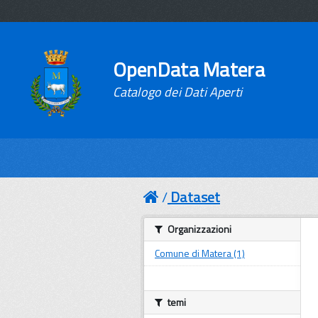
OpenData Matera
Catalogo dei Dati Aperti
Dataset
Organizzazioni
Comune di Matera (1)
temi