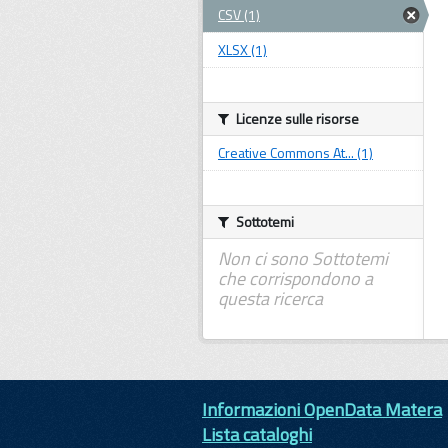
CSV (1)
XLSX (1)
Licenze sulle risorse
Creative Commons At... (1)
Sottotemi
Non ci sono Sottotemi
che corrispondono a
questa ricerca
Informazioni OpenData Matera
Lista cataloghi