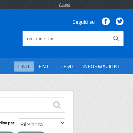
Accedi
Facebook
Twi
Seguici su
cerca nel sito
DATI
ENTI
TEMI
INFORMAZIONI
dina per