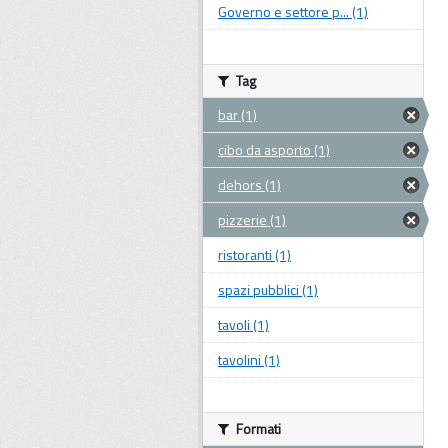
Governo e settore p... (1)
Tag
bar (1)
cibo da asporto (1)
dehors (1)
pizzerie (1)
ristoranti (1)
spazi pubblici (1)
tavoli (1)
tavolini (1)
Formati