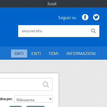
Accedi
Facebook
Twi
Seguici su
cerca nel sito
DATI
ENTI
TEMI
INFORMAZIONI
dina per