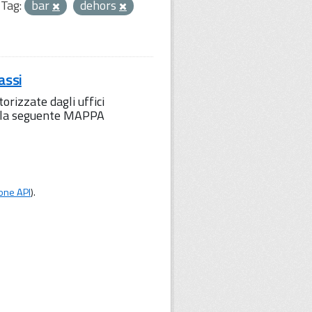
Tag:
bar
dehors
assi
orizzate dagli uffici
to la seguente MAPPA
one API
).