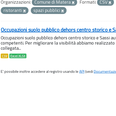
Organizzazioni:
Comune di Matera
Formati:
CSV
ristoranti
spazi pubblici
Occupazioni suolo pubblico dehors centro storico e S
Occupazioni suolo pubblico dehors centro storico e Sassi aut
competenti. Per migliorare la visibilità abbiamo realizza
collegata...
CSV
Excel XLSX
E' possibile inoltre accedere al registro usando le
API
(vedi
Documentazi