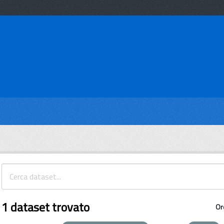
1 dataset trovato
Or