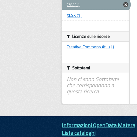
CSV (1)
XLSX (1)
Licenze sulle risorse
Creative Commons At... (1)
Sottotemi
Non ci sono Sottotemi
che corrispondono a
questa ricerca
Informazioni OpenData Matera
Lista cataloghi