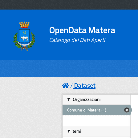
OpenData Matera
Catalogo dei Dati Aperti
Dataset
Organizzazioni
Comune di Matera (1)
temi