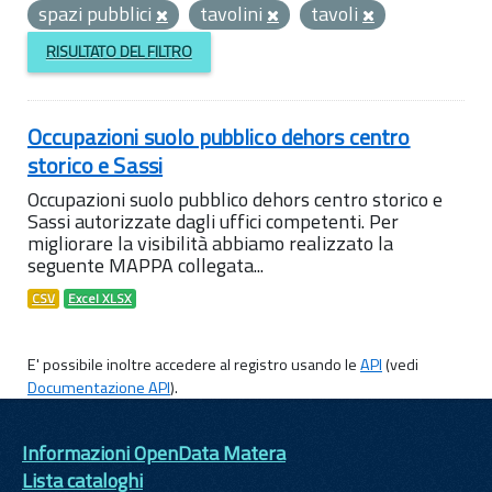
spazi pubblici
tavolini
tavoli
RISULTATO DEL FILTRO
Occupazioni suolo pubblico dehors centro
storico e Sassi
Occupazioni suolo pubblico dehors centro storico e
Sassi autorizzate dagli uffici competenti. Per
migliorare la visibilità abbiamo realizzato la
seguente MAPPA collegata...
CSV
Excel XLSX
E' possibile inoltre accedere al registro usando le
API
(vedi
Documentazione API
).
Informazioni OpenData Matera
Lista cataloghi