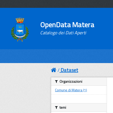
OpenData Matera
Catalogo dei Dati Aperti
Dataset
Organizzazioni
Comune di Matera (1)
temi