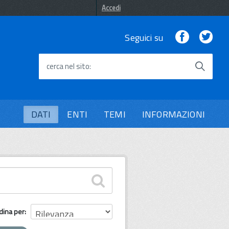
Accedi
Facebook
Twi
Seguici su
cerca nel sito
DATI
ENTI
TEMI
INFORMAZIONI
dina per