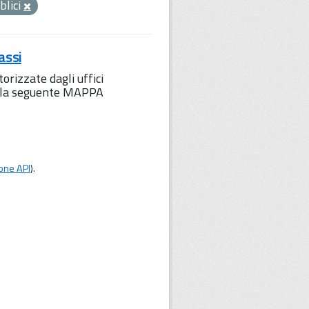
blici
assi
orizzate dagli uffici
to la seguente MAPPA
one API
).