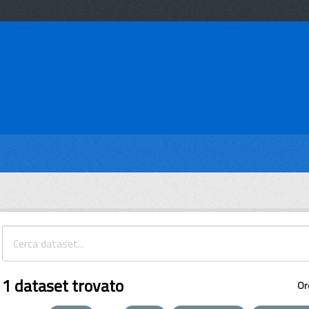
1 dataset trovato
Or