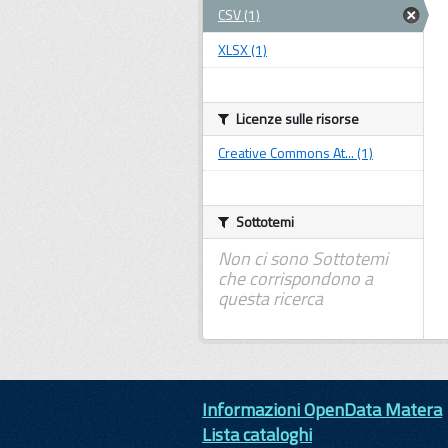
CSV (1)
XLSX (1)
Licenze sulle risorse
Creative Commons At... (1)
Sottotemi
Non ci sono Sottotemi
che corrispondono a
questa ricerca
Informazioni OpenData Matera
Lista cataloghi