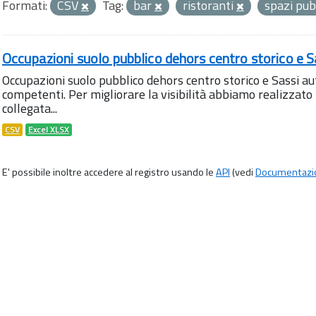
Formati:
CSV
Tag:
bar
ristoranti
spazi pub
Occupazioni suolo pubblico dehors centro storico e S
Occupazioni suolo pubblico dehors centro storico e Sassi aut
competenti. Per migliorare la visibilità abbiamo realizza
collegata...
CSV
Excel XLSX
E' possibile inoltre accedere al registro usando le
API
(vedi
Documentazi