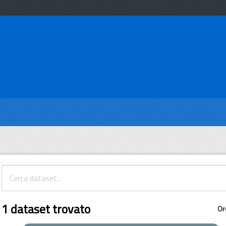
1 dataset trovato
Or