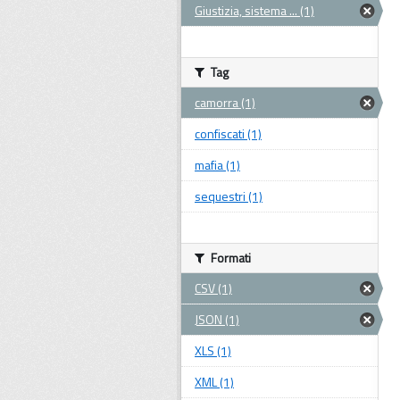
Giustizia, sistema ... (1)
Tag
camorra (1)
confiscati (1)
mafia (1)
sequestri (1)
Formati
CSV (1)
JSON (1)
XLS (1)
XML (1)