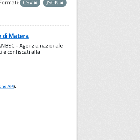
Formati:
CSV
JSON
e di Matera
l'ANBSC - Agenzia nazionale
 e confiscati alla
one API
).