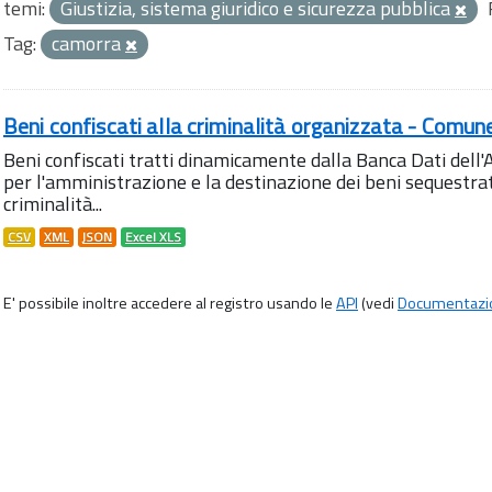
temi:
Giustizia, sistema giuridico e sicurezza pubblica
Tag:
camorra
Beni confiscati alla criminalità organizzata - Comun
Beni confiscati tratti dinamicamente dalla Banca Dati del
per l'amministrazione e la destinazione dei beni sequestrati
criminalità...
CSV
XML
JSON
Excel XLS
E' possibile inoltre accedere al registro usando le
API
(vedi
Documentazi