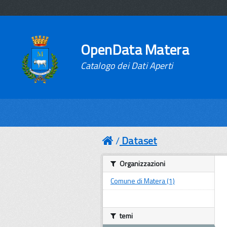
OpenData Matera
Catalogo dei Dati Aperti
Dataset
Organizzazioni
Comune di Matera (1)
temi