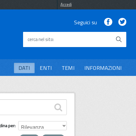
Accedi
Facebook
Twi
Seguici su
cerca nel sito
DATI
ENTI
TEMI
INFORMAZIONI
dina per