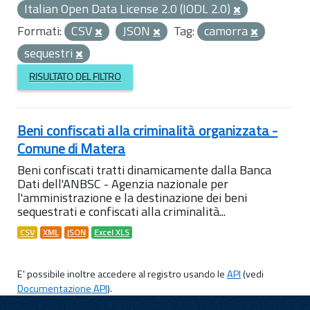
Italian Open Data License 2.0 (IODL 2.0)
Formati:
CSV
JSON
Tag:
camorra
sequestri
RISULTATO DEL FILTRO
Beni confiscati alla criminalità organizzata -
Comune di Matera
Beni confiscati tratti dinamicamente dalla Banca
Dati dell'ANBSC - Agenzia nazionale per
l'amministrazione e la destinazione dei beni
sequestrati e confiscati alla criminalità...
CSV
XML
JSON
Excel XLS
E' possibile inoltre accedere al registro usando le
API
(vedi
Documentazione API
).