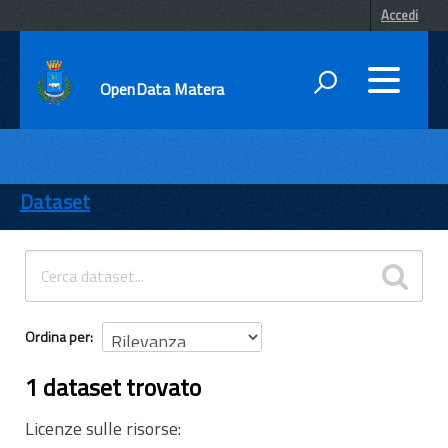
Accedi
OpenData Matera
DATI
ENTI
Dataset
TEMI
INFORMAZIONI
Ordina per
1 dataset trovato
Licenze sulle risorse: