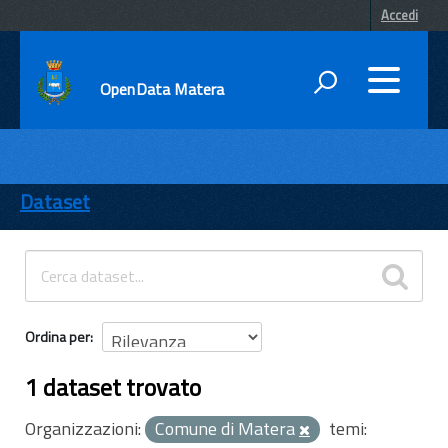
Accedi
OpenData Matera
DATI
ENTI
Dataset
TEMI
INFORMAZIONI
Ordina per
1 dataset trovato
Organizzazioni:
Comune di Matera
temi: