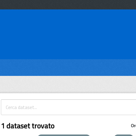
1 dataset trovato
Or