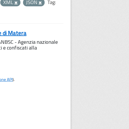
XML
JSON
Tag:
e di Matera
l'ANBSC - Agenzia nazionale
 e confiscati alla
one API
).