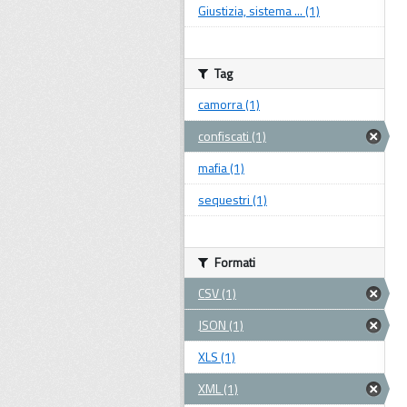
Giustizia, sistema ... (1)
Tag
camorra (1)
confiscati (1)
mafia (1)
sequestri (1)
Formati
CSV (1)
JSON (1)
XLS (1)
XML (1)