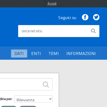
Accedi
Facebook
Twi
Seguici su
cerca nel sito
DATI
ENTI
TEMI
INFORMAZIONI
dina per