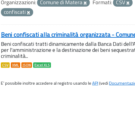
Organizzazioni:
Comune di Matera
Formati:
CSV
confiscati
Beni confiscati alla criminalità organizzata - Comun
Beni confiscati tratti dinamicamente dalla Banca Dati del
per l'amministrazione e la destinazione dei beni sequestrati
criminalità...
CSV
XML
JSON
Excel XLS
E' possibile inoltre accedere al registro usando le
API
(vedi
Documentazi