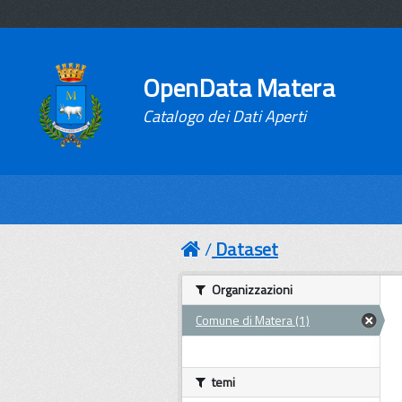
OpenData Matera
Catalogo dei Dati Aperti
Dataset
Organizzazioni
Comune di Matera (1)
temi