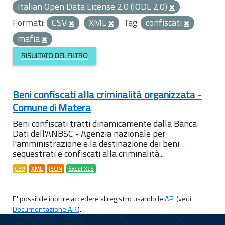
Italian Open Data License 2.0 (IODL 2.0)
Formati:
CSV
XML
Tag:
confiscati
mafia
RISULTATO DEL FILTRO
Beni confiscati alla criminalità organizzata -
Comune di Matera
Beni confiscati tratti dinamicamente dalla Banca
Dati dell'ANBSC - Agenzia nazionale per
l'amministrazione e la destinazione dei beni
sequestrati e confiscati alla criminalità...
CSV
XML
JSON
Excel XLS
E' possibile inoltre accedere al registro usando le
API
(vedi
Documentazione API
).