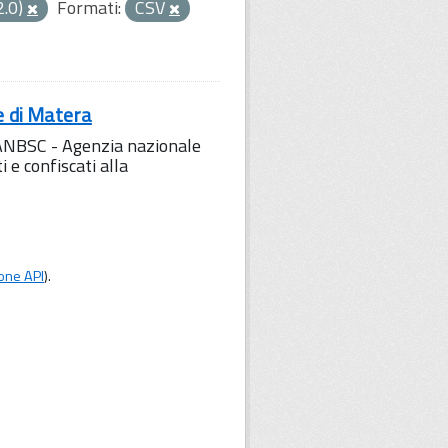
2.0)
Formati:
CSV
e di Matera
l'ANBSC - Agenzia nazionale
 e confiscati alla
one API
).