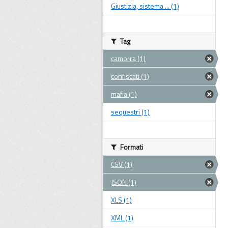
Giustizia, sistema ... (1)
Tag
camorra (1)
confiscati (1)
mafia (1)
sequestri (1)
Formati
CSV (1)
JSON (1)
XLS (1)
XML (1)