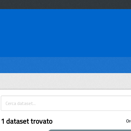
1 dataset trovato
Or