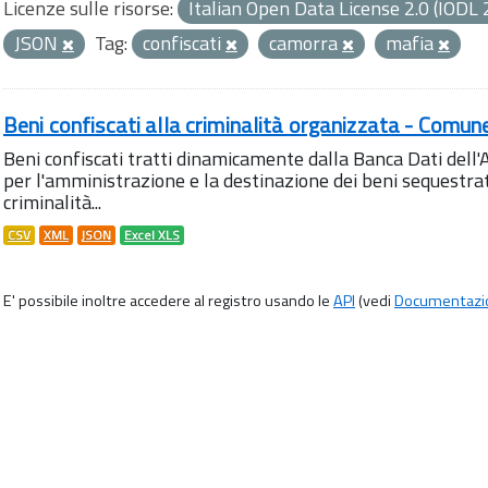
Licenze sulle risorse:
Italian Open Data License 2.0 (IODL 
JSON
Tag:
confiscati
camorra
mafia
Beni confiscati alla criminalità organizzata - Comun
Beni confiscati tratti dinamicamente dalla Banca Dati del
per l'amministrazione e la destinazione dei beni sequestrati
criminalità...
CSV
XML
JSON
Excel XLS
E' possibile inoltre accedere al registro usando le
API
(vedi
Documentazi