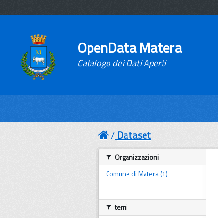
OpenData Matera
Catalogo dei Dati Aperti
Dataset
Organizzazioni
Comune di Matera (1)
temi