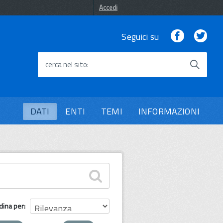
Accedi
Facebook
Twi
Seguici su
cerca nel sito
DATI
ENTI
TEMI
INFORMAZIONI
dina per