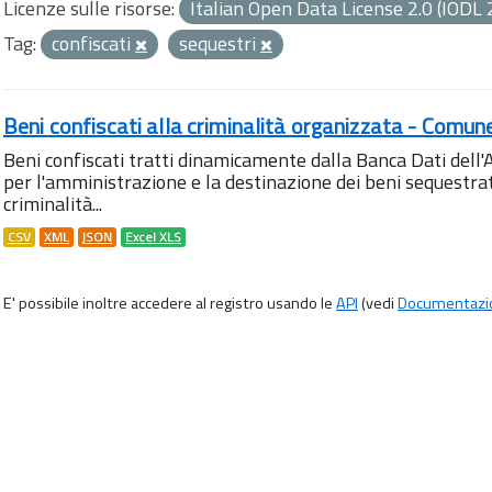
Licenze sulle risorse:
Italian Open Data License 2.0 (IODL 
Tag:
confiscati
sequestri
Beni confiscati alla criminalità organizzata - Comun
Beni confiscati tratti dinamicamente dalla Banca Dati del
per l'amministrazione e la destinazione dei beni sequestrati
criminalità...
CSV
XML
JSON
Excel XLS
E' possibile inoltre accedere al registro usando le
API
(vedi
Documentazi