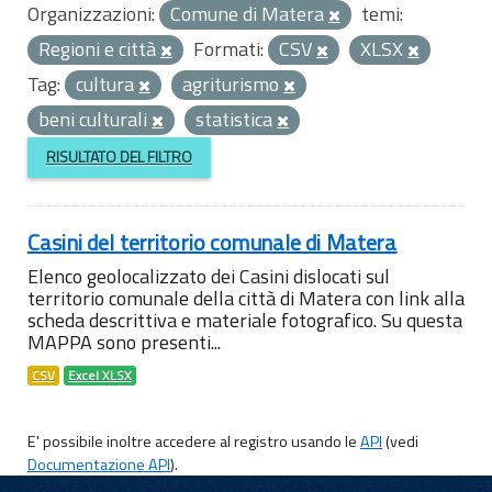
Organizzazioni:
Comune di Matera
temi:
Regioni e città
Formati:
CSV
XLSX
Tag:
cultura
agriturismo
beni culturali
statistica
RISULTATO DEL FILTRO
Casini del territorio comunale di Matera
Elenco geolocalizzato dei Casini dislocati sul
territorio comunale della città di Matera con link alla
scheda descrittiva e materiale fotografico. Su questa
MAPPA sono presenti...
CSV
Excel XLSX
E' possibile inoltre accedere al registro usando le
API
(vedi
Documentazione API
).