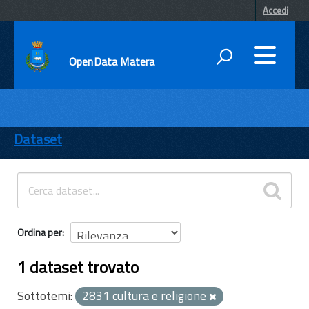
Accedi
OpenData Matera
DATI
ENTI
Dataset
TEMI
INFORMAZIONI
Ordina per
1 dataset trovato
Sottotemi:
2831 cultura e religione