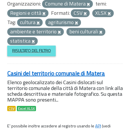
Organizzazioni:
Comune di Matera
temi:
Regioni e città
Formati:
CSV
XLSX
Tag:
cultura
agriturismo
ambiente e territorio
beni culturali
statistica
RISULTATO DEL FILTRO
Casini del territorio comunale di Matera
Elenco geolocalizzato dei Casini dislocati sul
territorio comunale della città di Matera con link alla
scheda descrittiva e materiale fotografico. Su questa
MAPPA sono presenti...
CSV
Excel XLSX
E' possibile inoltre accedere al registro usando le
API
(vedi