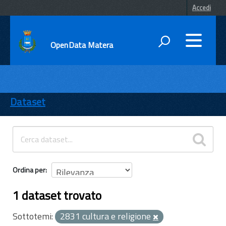
Accedi
OpenData Matera
DATI
ENTI
Dataset
TEMI
INFORMAZIONI
Ordina per
1 dataset trovato
Sottotemi:
2831 cultura e religione