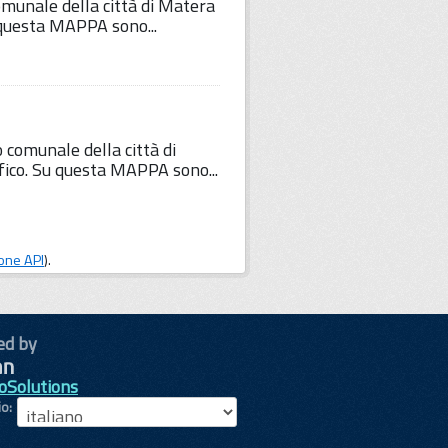
comunale della città di Matera
u questa MAPPA sono...
o comunale della città di
fico. Su questa MAPPA sono...
one API
).
ed by
oSolutions
io