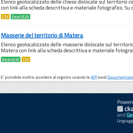
Elenco geolocalizzato delle chiese dislocate sul territorio 
con link alla scheda descrittiva e materiale fotografico. S
CSV
Excel XLSX
Masserie del territorio di Matera
Elenco geolocalizzato delle masserie dislocate sul territori
Matera con link alla scheda descrittiva e materiale fotogra
Excel XLSX
CSV
E' possibile inoltre accedere al registro usando le
API
(vedi
Documentazi
Power
and
Ge
Linguagg