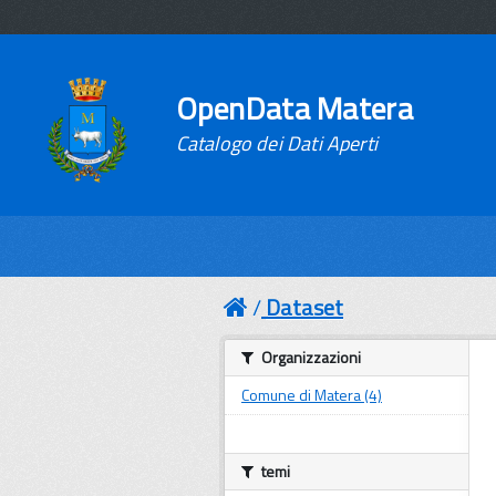
OpenData Matera
Catalogo dei Dati Aperti
Dataset
Organizzazioni
Comune di Matera (4)
temi