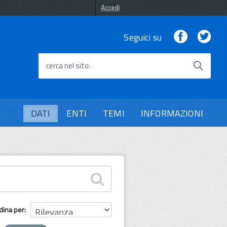
Accedi
Facebook
Twi
Seguici su
cerca nel sito
DATI
ENTI
TEMI
INFORMAZIONI
dina per