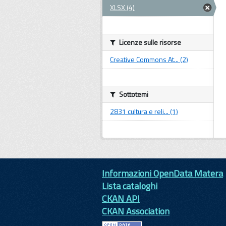
XLSX (4)
Licenze sulle risorse
Creative Commons At... (2)
Sottotemi
2831 cultura e reli... (1)
Informazioni OpenData Matera
Lista cataloghi
CKAN API
CKAN Association