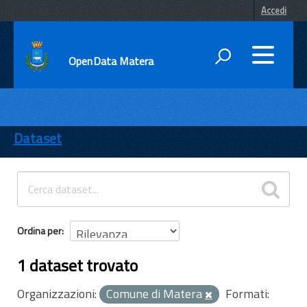
Accedi
OpenData Matera
DATI
ENTI
Dataset
TEMI
INFORMAZIONI
Ordina per
1 dataset trovato
Organizzazioni:
Comune di Matera
Formati: