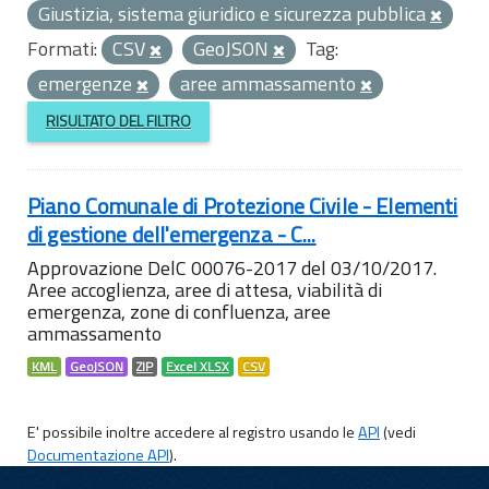
Giustizia, sistema giuridico e sicurezza pubblica
Formati:
CSV
GeoJSON
Tag:
emergenze
aree ammassamento
RISULTATO DEL FILTRO
Piano Comunale di Protezione Civile - Elementi
di gestione dell'emergenza - C...
Approvazione DelC 00076-2017 del 03/10/2017.
Aree accoglienza, aree di attesa, viabilità di
emergenza, zone di confluenza, aree
ammassamento
KML
GeoJSON
ZIP
Excel XLSX
CSV
E' possibile inoltre accedere al registro usando le
API
(vedi
Documentazione API
).