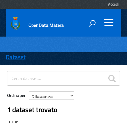
Accedi
OpenData Matera
DATI
ENTI
Dataset
TEMI
INFORMAZIONI
Ordina per
1 dataset trovato
temi: