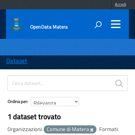
Accedi
OpenData Matera
DATI
ENTI
Dataset
TEMI
INFORMAZIONI
Ordina per
1 dataset trovato
Organizzazioni:
Comune di Matera
Formati: