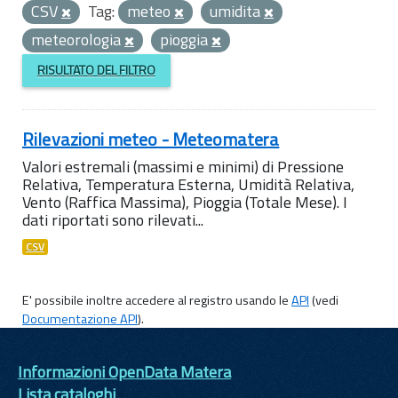
CSV
Tag:
meteo
umidita
meteorologia
pioggia
RISULTATO DEL FILTRO
Rilevazioni meteo - Meteomatera
Valori estremali (massimi e minimi) di Pressione
Relativa, Temperatura Esterna, Umidità Relativa,
Vento (Raffica Massima), Pioggia (Totale Mese). I
dati riportati sono rilevati...
CSV
E' possibile inoltre accedere al registro usando le
API
(vedi
Documentazione API
).
Informazioni OpenData Matera
Lista cataloghi