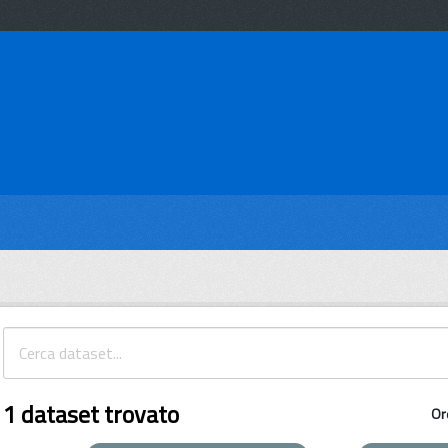
1 dataset trovato
Or