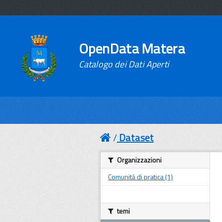
OpenData Matera
Catalogo dei Dati Aperti
Dataset
Organizzazioni
Comunità di pratica (1)
temi