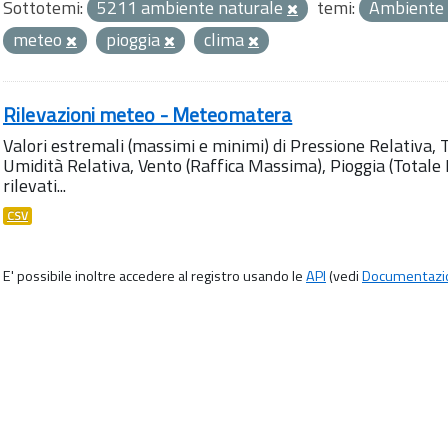
Sottotemi:
5211 ambiente naturale
temi:
Ambiente
meteo
pioggia
clima
Rilevazioni meteo - Meteomatera
Valori estremali (massimi e minimi) di Pressione Relativa,
Umidità Relativa, Vento (Raffica Massima), Pioggia (Totale M
rilevati...
CSV
E' possibile inoltre accedere al registro usando le
API
(vedi
Documentazi