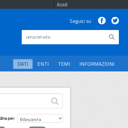
Accedi
Facebook
Twi
Seguici su
cerca nel sito
DATI
ENTI
TEMI
INFORMAZIONI
dina per