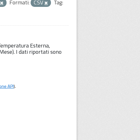
Formati:
CSV
Tag:
 Temperatura Esterna,
ese). I dati riportati sono
one API
).