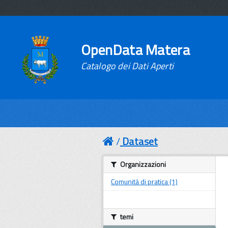
OpenData Matera
Catalogo dei Dati Aperti
Dataset
Organizzazioni
Comunità di pratica (1)
temi