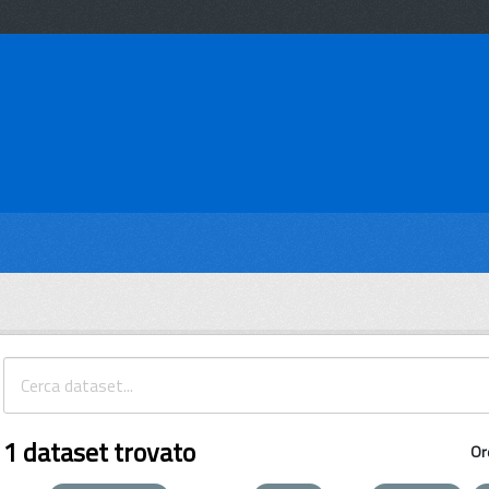
1 dataset trovato
Or