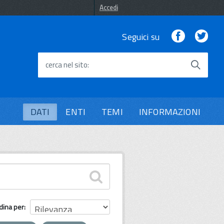
Accedi
Facebook
Twi
Seguici su
cerca nel sito
DATI
ENTI
TEMI
INFORMAZIONI
dina per