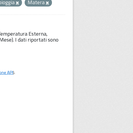
pioggia
Matera
 Temperatura Esterna,
ese). I dati riportati sono
one API
).