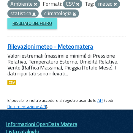
Ambiente
Formati:
CSV
Tag:
meteo
statistica
climatologia
RISULTATO DEL FILTRO
Rilevazioni meteo - Meteomatera
Valori estremali (massimi e minimi) di Pressione
Relativa, Temperatura Esterna, Umidità Relativa,
Vento (Raffica Massima), Pioggia (Totale Mese). I
dati riportati sono rilevati...
CSV
E' possibile inoltre accedere al registro usando le
API
(vedi
Documentazione API
).
Informazioni OpenData Matera
Lista cataloghi