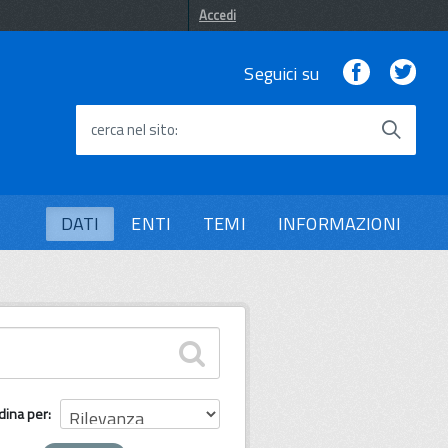
Accedi
Facebook
Twi
Seguici su
cerca nel sito
DATI
ENTI
TEMI
INFORMAZIONI
dina per