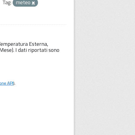
Tag:
meteo
 Temperatura Esterna,
ese). I dati riportati sono
one API
).