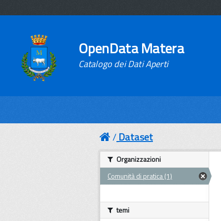
OpenData Matera
Catalogo dei Dati Aperti
Dataset
Organizzazioni
Comunità di pratica (1)
temi