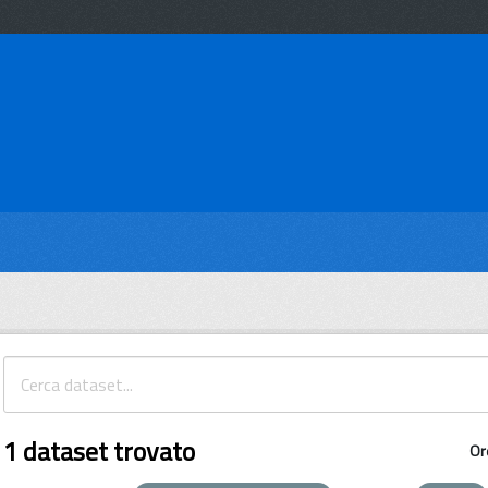
1 dataset trovato
Or