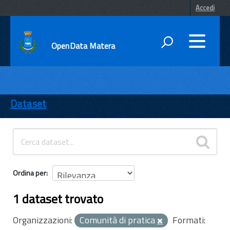
Accedi
OpenData Matera
DATI
ENTI
Dataset
TEMI
INFORMAZIONI
Ordina per
1 dataset trovato
Organizzazioni:
Comunità di pratica
Formati: