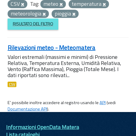
CSV
Tag:
meteo
temperatura
meteorologia
pioggia
RISULTATO DEL FILTRO
Rilevazioni meteo - Meteomatera
Valori estremali (massimi e minimi) di Pressione
Relativa, Temperatura Esterna, Umidità Relativa,
Vento (Raffica Massima), Pioggia (Totale Mese). I
dati riportati sono rilevati...
CSV
E' possibile inoltre accedere al registro usando le
API
(vedi
Documentazione API
).
Informazioni OpenData Matera
Lista cataloghi