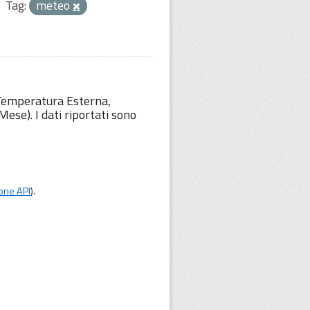
Tag:
meteo
 Temperatura Esterna,
ese). I dati riportati sono
one API
).