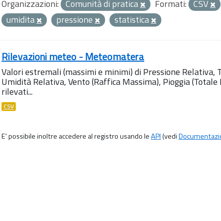
Organizzazioni:
Comunità di pratica
Formati:
CSV
umidita
pressione
statistica
Rilevazioni meteo - Meteomatera
Valori estremali (massimi e minimi) di Pressione Relativa,
Umidità Relativa, Vento (Raffica Massima), Pioggia (Totale M
rilevati...
CSV
E' possibile inoltre accedere al registro usando le
API
(vedi
Documentazi