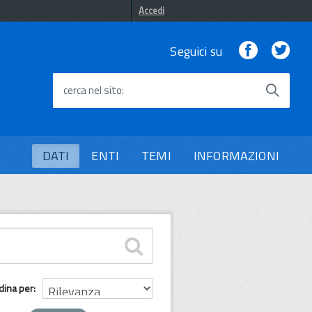
Accedi
Facebook
Twi
Seguici su
cerca nel sito
DATI
ENTI
TEMI
INFORMAZIONI
dina per