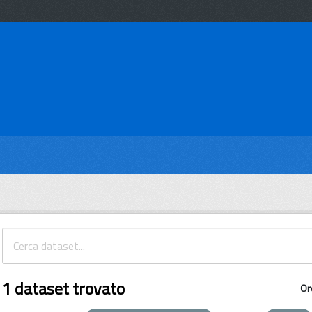
1 dataset trovato
Or