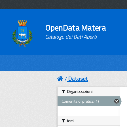
OpenData Matera
Catalogo dei Dati Aperti
Dataset
Organizzazioni
Comunità di pratica (1)
temi