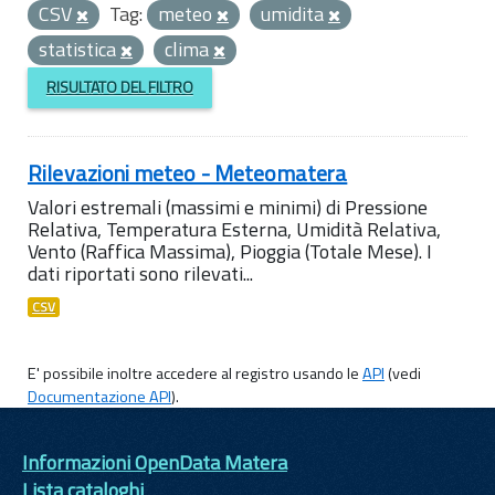
CSV
Tag:
meteo
umidita
statistica
clima
RISULTATO DEL FILTRO
Rilevazioni meteo - Meteomatera
Valori estremali (massimi e minimi) di Pressione
Relativa, Temperatura Esterna, Umidità Relativa,
Vento (Raffica Massima), Pioggia (Totale Mese). I
dati riportati sono rilevati...
CSV
E' possibile inoltre accedere al registro usando le
API
(vedi
Documentazione API
).
Informazioni OpenData Matera
Lista cataloghi