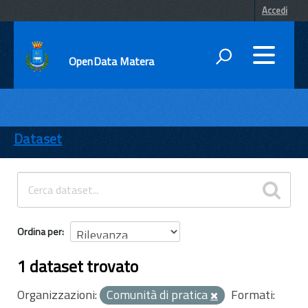
Accedi
OpenData Matera
DATI
ENTI
Dataset
TEMI
INFORMAZIONI
Ordina per
1 dataset trovato
Organizzazioni:
Comunità di pratica
Formati: