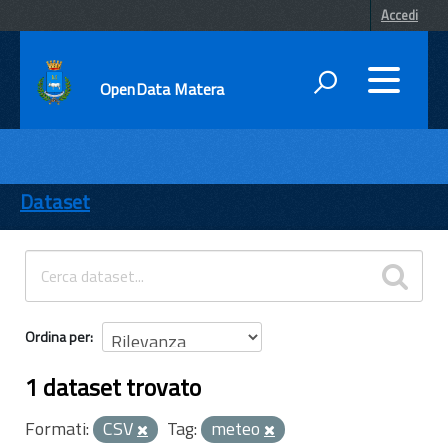
Accedi
OpenData Matera
DATI
ENTI
Dataset
TEMI
INFORMAZIONI
Ordina per
1 dataset trovato
Formati:
CSV
Tag:
meteo