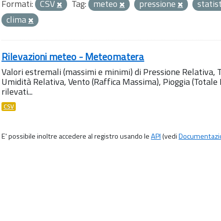
Formati:
CSV
Tag:
meteo
pressione
statis
clima
Rilevazioni meteo - Meteomatera
Valori estremali (massimi e minimi) di Pressione Relativa,
Umidità Relativa, Vento (Raffica Massima), Pioggia (Totale M
rilevati...
CSV
E' possibile inoltre accedere al registro usando le
API
(vedi
Documentazi