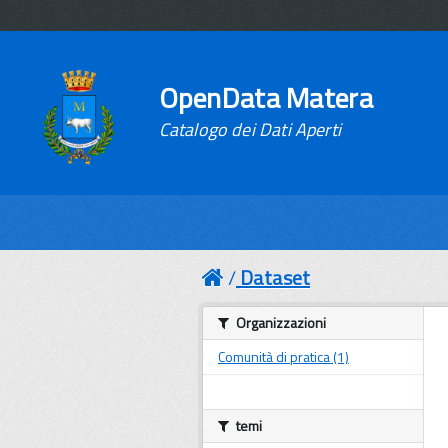
OpenData Matera
Catalogo dei Dati Aperti
Dataset
Organizzazioni
Comunità di pratica (1)
temi