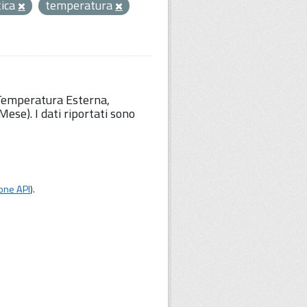
tica
temperatura
 Temperatura Esterna,
ese). I dati riportati sono
one API
).