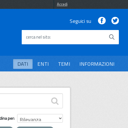
Accedi
Facebook
Twi
Seguici su
cerca nel sito
DATI
ENTI
TEMI
INFORMAZIONI
dina per