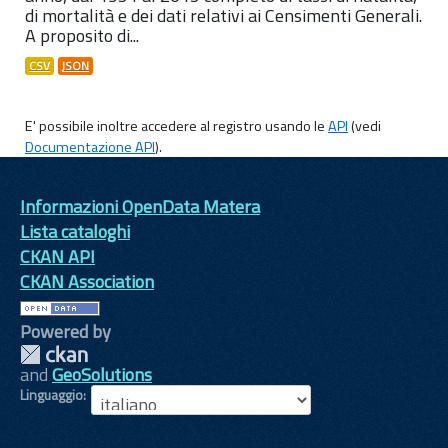
di mortalità e dei dati relativi ai Censimenti Generali.
A proposito di...
CSV
JSON
E' possibile inoltre accedere al registro usando le
API
(vedi
Documentazione API
).
Informazioni OpenData Matera
Lista cataloghi
CKAN API
CKAN Association
Powered by
and
GeoSolutions
Linguaggio