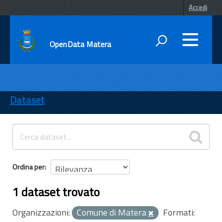
Accedi
OpenData Matera
DATI
ENTI
Dataset
TEMI
INFORMAZIONI
Ordina per
1 dataset trovato
Organizzazioni:
Comune di Matera
Formati: