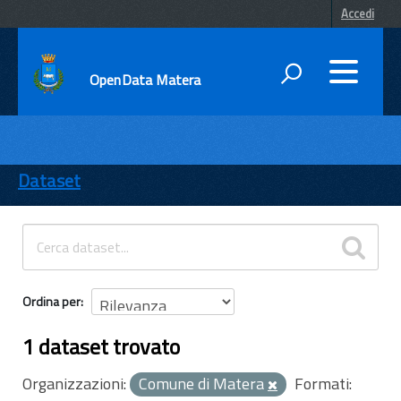
Accedi
OpenData Matera
DATI
ENTI
Dataset
TEMI
INFORMAZIONI
Ordina per
1 dataset trovato
Organizzazioni:
Comune di Matera
Formati: