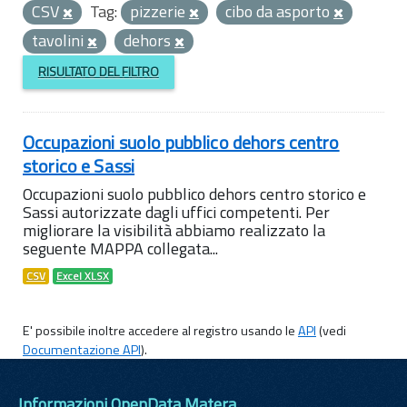
CSV
Tag:
pizzerie
cibo da asporto
tavolini
dehors
RISULTATO DEL FILTRO
Occupazioni suolo pubblico dehors centro
storico e Sassi
Occupazioni suolo pubblico dehors centro storico e
Sassi autorizzate dagli uffici competenti. Per
migliorare la visibilità abbiamo realizzato la
seguente MAPPA collegata...
CSV
Excel XLSX
E' possibile inoltre accedere al registro usando le
API
(vedi
Documentazione API
).
Informazioni OpenData Matera