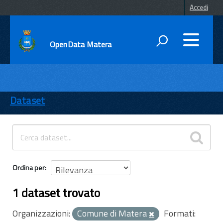
Accedi
OpenData Matera
DATI
ENTI
Dataset
TEMI
INFORMAZIONI
Ordina per
1 dataset trovato
Organizzazioni:
Comune di Matera
Formati: