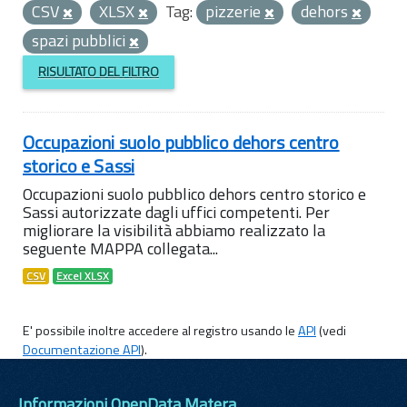
CSV
XLSX
Tag:
pizzerie
dehors
spazi pubblici
RISULTATO DEL FILTRO
Occupazioni suolo pubblico dehors centro
storico e Sassi
Occupazioni suolo pubblico dehors centro storico e
Sassi autorizzate dagli uffici competenti. Per
migliorare la visibilità abbiamo realizzato la
seguente MAPPA collegata...
CSV
Excel XLSX
E' possibile inoltre accedere al registro usando le
API
(vedi
Documentazione API
).
Informazioni OpenData Matera